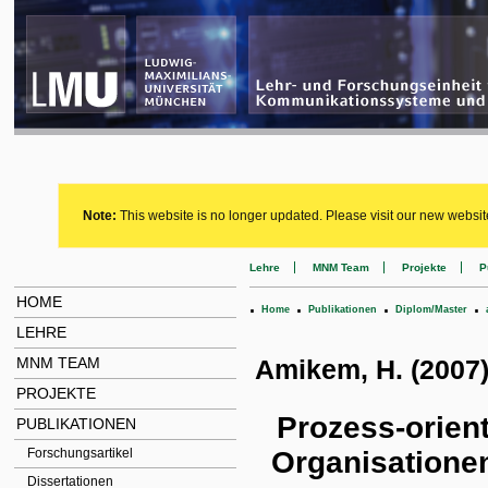
Note:
This website is no longer updated. Please visit our new websit
Lehre
MNM Team
Projekte
P
HOME
.
.
.
.
Home
Publikationen
Diplom/Master
LEHRE
MNM TEAM
Amikem, H. (2007)
PROJEKTE
Prozess-orient
PUBLIKATIONEN
Organisationen
Forschungsartikel
Dissertationen