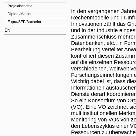
Projektberichte
In den vergangenen Jahren 
Diplom/Master
Rechenmodelle und IT-Infr
Fopra/SEP/Bachelor
Innovationen zählt das Gr
und in der Industrie einges
EN
Zusammenschluss mehrerer
Datenbanken, etc., in For
Bearbeitung verteilter An
kontrolliert diesen Zusamm
auf die einzelnen Ressou
verschiedenen, weltweit ver
Forschungseinrichtungen 
Wichtig dabei ist, dass die
Informationen austauschen
Dienste derart koordiniere
So ein Konsortium von Org
(VO). Eine VO zeichnet si
multiinstitutionellen Merk
Monitoring von VOs von zen
den Lebenszyklus einer VO,
Ressourcen zu überwachen