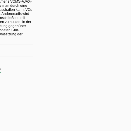
 namens VOMS-AJAX-
wie man durch eine
t schaffen kann, VOs
. Andererseits wird
nschließend mit
en zu nutzen. In der
endung gegenüber
ndeten Grid-
 Umsetzung der
0
y