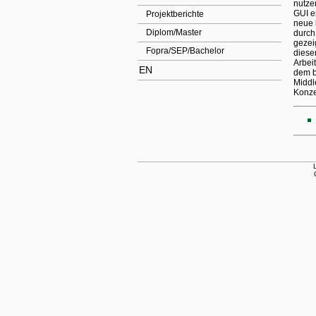
nutze
GUI e
Projektberichte
neue 
Diplom/Master
durch
gezei
Fopra/SEP/Bachelor
diese
Arbei
EN
dem b
Middl
Konze