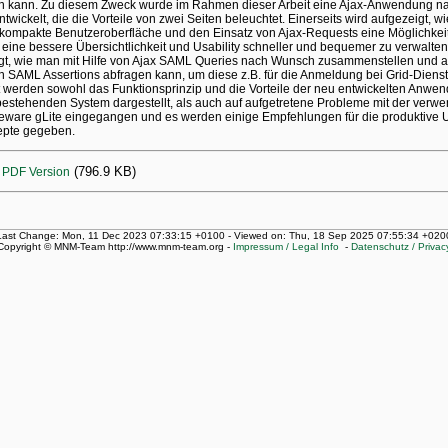
n kann. Zu diesem Zweck wurde im Rahmen dieser Arbeit eine Ajax-Anwendung
ntwickelt, die die Vorteile von zwei Seiten beleuchtet. Einerseits wird aufgezeigt, 
kompakte Benutzeroberfläche und den Einsatz von Ajax-Requests eine Möglichkei
 eine bessere Übersichtlichkeit und Usability schneller und bequemer zu verwalten
gt, wie man mit Hilfe von Ajax SAML Queries nach Wunsch zusammenstellen und a
n SAML Assertions abfragen kann, um diese z.B. für die Anmeldung bei Grid-Dienst
t werden sowohl das Funktionsprinzip und die Vorteile der neu entwickelten Anw
estehenden System dargestellt, als auch auf aufgetretene Probleme mit der verwe
eware gLite eingegangen und es werden einige Empfehlungen für die produktive
pte gegeben.
(796.9 KB)
PDF Version
Last Change: Mon, 11 Dec 2023 07:33:15 +0100 - Viewed on: Thu, 18 Sep 2025 07:55:34 +020
Copyright © MNM-Team http://www.mnm-team.org -
Impressum / Legal Info
-
Datenschutz / Privac