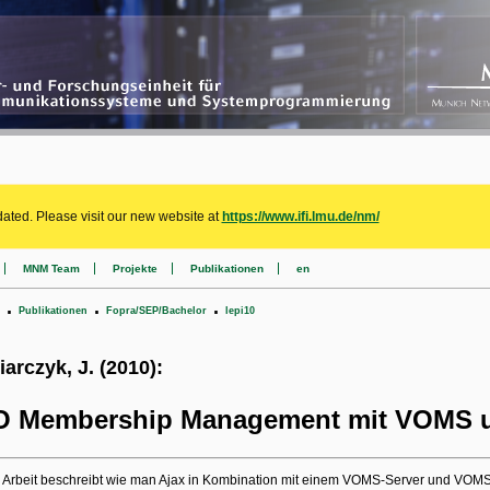
ated. Please visit our new website at
https://www.ifi.lmu.de/nm/
MNM Team
Projekte
Publikationen
en
.
.
.
Publikationen
Fopra/SEP/Bachelor
lepi10
iarczyk, J. (2010):
O Membership Management mit VOMS 
 Arbeit beschreibt wie man Ajax in Kombination mit einem VOMS-Server und VOMS