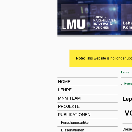
Note:
This website is no longer upd
Lehre
HOME
.
Home
LEHRE
MNM TEAM
Lep
PROJEKTE
V
PUBLIKATIONEN
Forschungsartikel
Diese
Dissertationen