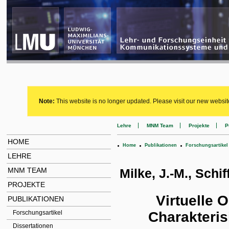
Note:
This website is no longer updated. Please visit our new websit
Lehre
MNM Team
Projekte
P
HOME
.
.
.
Home
Publikationen
Forschungsartikel
LEHRE
MNM TEAM
Milke, J.-M., Schif
PROJEKTE
Virtuelle 
PUBLIKATIONEN
Charakteri
Forschungsartikel
Dissertationen