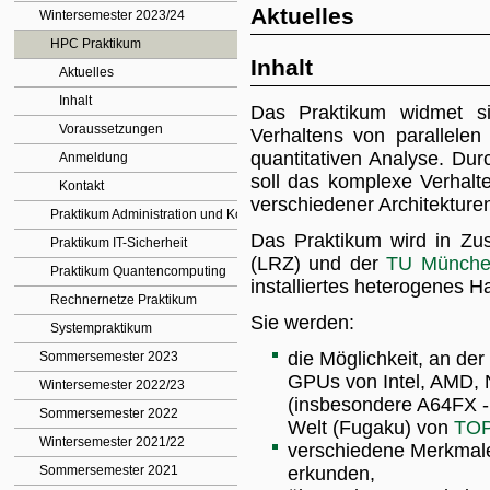
Aktuelles
Wintersemester 2023/24
HPC Praktikum
Inhalt
Aktuelles
Inhalt
Das Praktikum widmet s
Voraussetzungen
Verhaltens von parallele
quantitativen Analyse. Du
Anmeldung
soll das komplexe Verhalt
Kontakt
verschiedener Architekture
Praktikum Administration und Konzeption virtueller Systeme
Das Praktikum wird in Zu
Praktikum IT-Sicherheit
(LRZ) und der
TU Münch
Praktikum Quantencomputing
installiertes heterogenes 
Rechnernetze Praktikum
Sie werden:
Systempraktikum
die Möglichkeit, an d
Sommersemester 2023
GPUs von Intel, AMD, NV
Wintersemester 2022/23
(insbesondere A64FX - 
Sommersemester 2022
Welt (Fugaku) von
TOP
Wintersemester 2021/22
verschiedene Merkmale
Sommersemester 2021
erkunden,