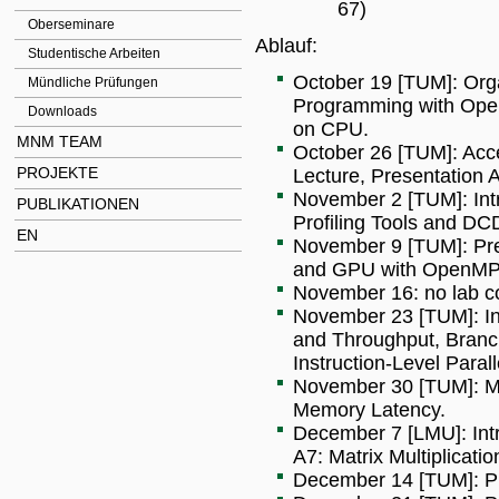
67)
Oberseminare
Ablauf:
Studentische Arbeiten
October 19 [TUM]: Org
Mündliche Prüfungen
Programming with Open
Downloads
on CPU.
MNM TEAM
October 26 [TUM]: Acc
PROJEKTE
Lecture, Presentation 
November 2 [TUM]: Intr
PUBLIKATIONEN
Profiling Tools and DC
EN
November 9 [TUM]: Pres
and GPU with OpenMP
November 16: no lab c
November 23 [TUM]: Ins
and Throughput, Branch
Instruction-Level Parall
November 30 [TUM]: Me
Memory Latency.
December 7 [LMU]: Int
A7: Matrix Multiplicat
December 14 [TUM]: Pres