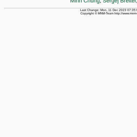
Minh Chung
,
Sergej Breiter
Last Change: Mon, 11 Dec 2023 07:35:
Copyright © MNM-Team http://www.mnm-