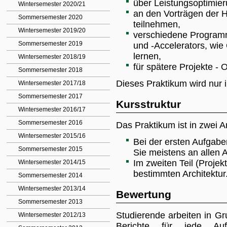
über Leistungsoptimier
Wintersemester 2020/21
an den Vorträgen der H
Sommersemester 2020
teilnehmen,
Wintersemester 2019/20
verschiedene Programm
Sommersemester 2019
und -Accelerators, wi
lernen,
Wintersemester 2018/19
für spätere Projekte 
Sommersemester 2018
Dieses Praktikum wird nur 
Wintersemester 2017/18
Sommersemester 2017
Kursstruktur
Wintersemester 2016/17
Sommersemester 2016
Das Praktikum ist in zwei A
Wintersemester 2015/16
Bei der ersten Aufgabe
Sommersemester 2015
Sie meistens an allen A
Im zweiten Teil (Projek
Wintersemester 2014/15
bestimmten Architektur
Sommersemester 2014
Wintersemester 2013/14
Bewertung
Sommersemester 2013
Studierende arbeiten in G
Wintersemester 2012/13
Berichte für jede Auf