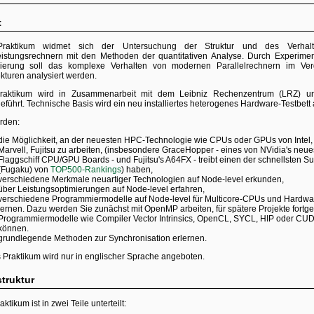
t
raktikum widmet sich der Untersuchung der Struktur und des Verhalt
istungsrechnern mit den Methoden der quantitativen Analyse. Durch Experime
ierung soll das komplexe Verhalten von modernen Parallelrechnern im Verg
ekturen analysiert werden.
raktikum wird in Zusammenarbeit mit dem Leibniz Rechenzentrum (LRZ) 
rung
eführt. Technische Basis wird ein neu installiertes heterogenes Hardware-Testbet
rden:
die Möglichkeit, an der neuesten HPC-Technologie wie CPUs oder GPUs von Intel,
Marvell, Fujitsu zu arbeiten, (insbesondere GraceHopper - eines von NVidia's neu
Flaggschiff CPU/GPU Boards - und Fujitsu's A64FX - treibt einen der schnellsten S
(Fugaku) von
TOP500-Rankings
) haben,
verschiedene Merkmale neuartiger Technologien auf Node-level erkunden,
über Leistungsoptimierungen auf Node-level erfahren,
verschiedene Programmiermodelle auf Node-level für Multicore-CPUs und Hardwa
lernen. Dazu werden Sie zunächst mit OpenMP arbeiten, für spätere Projekte fortge
Programmiermodelle wie Compiler Vector Intrinsics, OpenCL, SYCL, HIP oder C
können.
grundlegende Methoden zur Synchronisation erlernen.
 Praktikum wird nur in englischer Sprache angeboten.
truktur
ktikum ist in zwei Teile unterteilt: