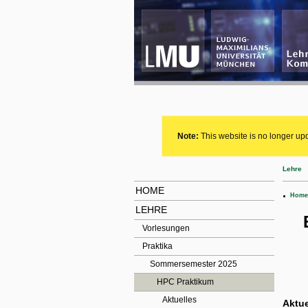
Note:
This website is no longer upd
Lehre
HOME
.
Home
LEHRE
Vorlesungen
Praktika
Sommersemester 2025
HPC Praktikum
Aktuelles
Aktue