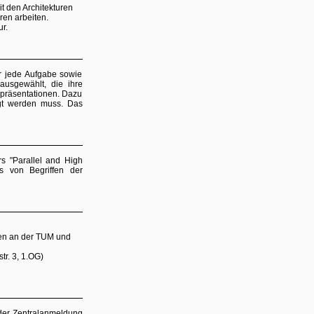
it den Architekturen
ren arbeiten.
r.
ür jede Aufgabe sowie
ausgewählt, die ihre
rzpräsentationen. Dazu
ügt werden muss. Das
s "Parallel and High
s von Begriffen der
men an der TUM und
r. 3, 1.OG)
der Zentralanmeldung