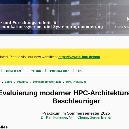
ated. Please visit our new website at
https://www.ifi.lmu.de/nm/
MNM Team
Projekte
Publikationen
en
.
.
.
.
Lehre
Praktika
Sommersemester 2025
HPC Praktikum
Evaluierung moderner HPC-Architektur
Beschleuniger
Praktikum im Sommersemester 2025
Dr. Karl Fürlinger
,
Minh Chung
,
Sergej Breiter
lles