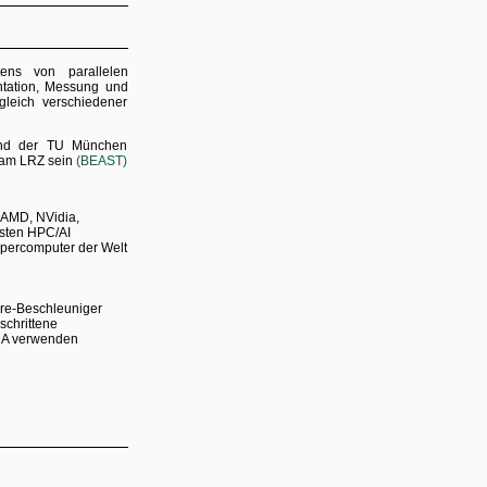
ens von parallelen
ntation, Messung und
leich verschiedener
und der TU München
t am LRZ sein
(BEAST)
 AMD, NVidia,
esten HPC/AI
upercomputer der Welt
re-Beschleuniger
schrittene
UDA verwenden