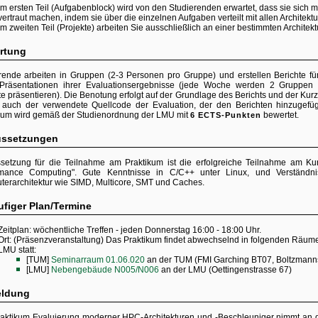
Im ersten Teil (Aufgabenblock) wird von den Studierenden erwartet, dass sie sich m
vertraut machen, indem sie über die einzelnen Aufgaben verteilt mit allen Architektu
Im zweiten Teil (Projekte) arbeiten Sie ausschließlich an einer bestimmten Architektu
rtung
rende arbeiten in Gruppen (2-3 Personen pro Gruppe) und erstellen Berichte f
Präsentationen ihrer Evaluationsergebnisse (jede Woche werden 2 Gruppen 
te präsentieren). Die Benotung erfolgt auf der Grundlage des Berichts und der Ku
 auch der verwendete Quellcode der Evaluation, der den Berichten hinzugef
kum wird gemäß der Studienordnung der LMU mit
bewertet.
6 ECTS-Punkten
ussetzungen
setzung für die Teilnahme am Praktikum ist die erfolgreiche Teilnahme am Kur
rmance Computing". Gute Kenntnisse in C/C++ unter Linux, und Verständni
erarchitektur wie SIMD, Multicore, SMT und Caches.
ufiger Plan/Termine
Zeitplan: wöchentliche Treffen - jeden Donnerstag 16:00 - 18:00 Uhr.
Ort: (Präsenzveranstaltung) Das Praktikum findet abwechselnd in folgenden Räu
LMU statt:
[TUM]
Seminarraum 01.06.020
an der TUM (FMI Garching BT07, Boltzmannst
[LMU]
Nebengebäude N005/N006
an der LMU (Oettingenstrasse 67)
ldung
aktikum Evaluierung moderner HPC-Architekturen und -Beschleuniger nimmt an 